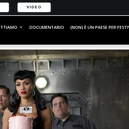
VIDEO
-
_V399558768_RI_SX940_
ATTIAMO
DOCUMENTARIO
(NON) È UN PAESE PER FEST