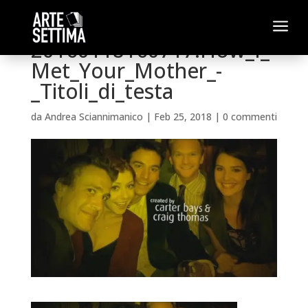
a
20160118160717!How_I_
Met_Your_Mother_-
_Titoli_di_testa
da
Andrea Sciannimanico
|
Feb 25, 2018
|
0 commenti