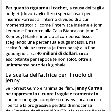
Per quanto riguarda il cachet
, a causa dei tagli al
budget (dovuti agli effetti speciali usati per
inserire Forrest all’interno di video di alcuni
momenti storici, come l’intervista insieme a John
Lennon e l’incontro alla Casa Bianca con John F.
Kennedy) Hanks rinunciò al compenso fisso,
scegliendo una percentuale sugli incassi. E mai
scelta fu più azzeccata (e fortunata): alla fine
guadagnò circa
40 milioni di dollari
, circa
esorbitante per l’epoca (e non solo), oltre a
un’immensa notorietà globale.
La scelta dell’attrice per il ruolo di
Jenny
Se Forrest Gump è l’anima del film,
Jenny Curran
ne rappresenta il cuore fragile e tormentato
. Il
suo personaggio complesso doveva incarnare la
libertà e la progressiva perdita di innocenza
dell’America degli anni ’60 e ’70. Ma trovare il ruolo