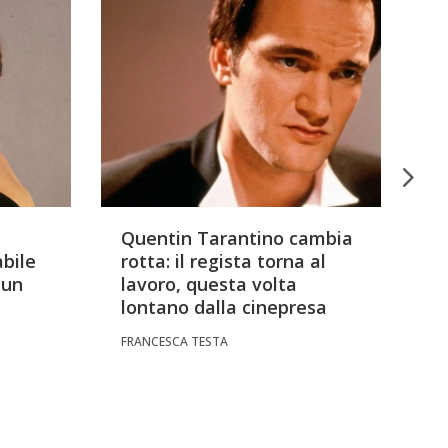
Quentin Tarantino cambia
R
abile
rotta: il regista torna al
an
 un
lavoro, questa volta
d
lontano dalla cinepresa
d
FRANCESCA TESTA
FR