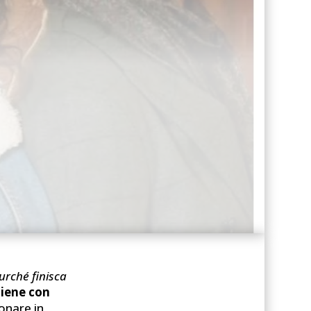
urché finisca
tiene con
ionare in