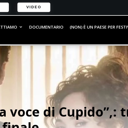
VIDEO
ATTIAMO
DOCUMENTARIO
(NON) È UN PAESE PER FEST
a voce di Cupido”,: 
 finale