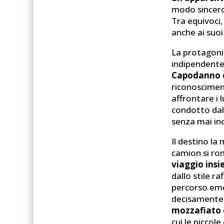
modo sincero,
Tra equivoci,
anche ai suo
La protagoni
indipendente,
Capodanno è
riconoscimen
affrontare i 
condotto dal 
senza mai in
Il destino la
camion si ro
viaggio insi
dallo stile 
percorso emo
decisamente i
mozzafiato 
cui le piccole 