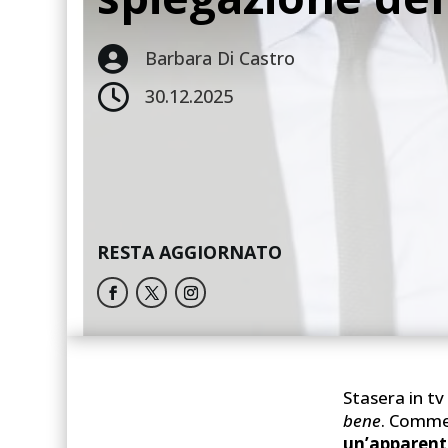

Barbara Di Castro

30.12.2025
RESTA AGGIORNATO
Stasera in t
bene
. Comme
un’apparent