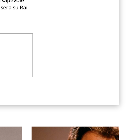
onsapevole
asera su Rai