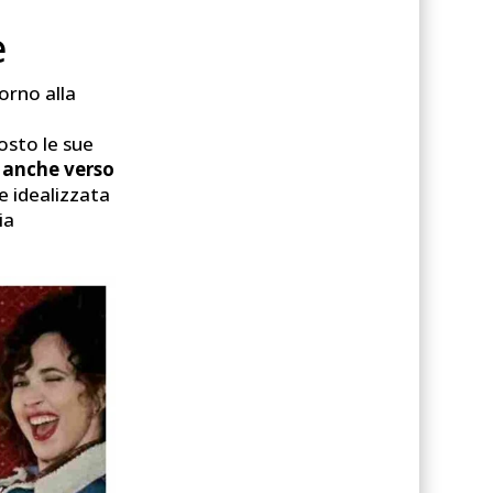
e
orno alla
osto le sue
a anche verso
e idealizzata
ia