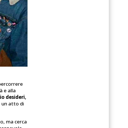
 percorrere
à e alla
io desideri,
 un atto di
ico, ma cerca