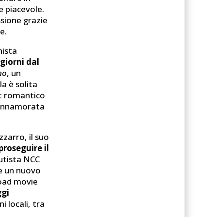
e piacevole.
ssione grazie
e.
nista
giorni dal
no
, un
a è solita
t romantico
è innamorata
zzarro, il suo
proseguire il
autista NCC
de un nuovo
road movie
ggi
i locali, tra