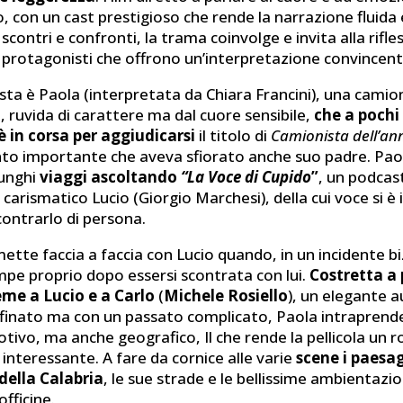
 con un cast prestigioso che rende la narrazione fluida 
 scontri e confronti, la trama coinvolge e invita alla rifle
i protagonisti che offrono un’interpretazione convincent
sta è Paola (interpretata da Chiara Francini), una camio
 ruvida di carattere ma dal cuore sensibile,
che a pochi 
 in corsa per aggiudicarsi
il titolo di
Camionista dell’an
to importante che aveva sfiorato anche suo padre. Paol
lunghi
viaggi ascoltando
“La Voce di Cupido
”
, un podcas
carismatico Lucio (Giorgio Marchesi), della cui voce si 
contrarlo di persona.
 mette faccia a faccia con Lucio quando, in un incidente bi
mpe proprio dopo essersi scontrata con lui.
Costretta a 
eme a Lucio e a Carlo
(
Michele Rosiello
), un elegante 
raffinato ma con un passato complicato, Paola intrapren
tivo, ma anche geografico, Il che rende la pellicola un 
nteressante. A fare da cornice alle varie
scene i paesa
della Calabria
, le sue strade e le bellissime ambientazion
officine.