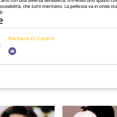
tarlo con una diversa sensibilità, offrendo uno spazio c
possibilità, che tutti meritano. La pellicola va in onda st
0.
e
Barbara Di Castro