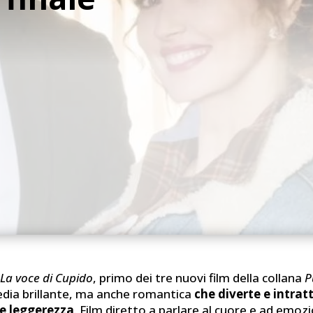
v
La voce di Cupido
, primo dei tre nuovi film della collana
P
dia brillante, ma anche romantica
che diverte e intrat
e leggerezza
. Film diretto a parlare al cuore e ad emoz