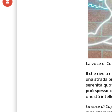
La voce di Cu
Il che rivela
una strada pi
serenità quot
può spesso 
onestà intell
La voce di Cu