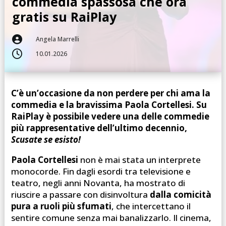
commedia spassosa che ora
gratis su RaiPlay

Angela Marrelli

10.01.2026
C’è un’occasione da non perdere per chi ama la
commedia e la bravissima Paola Cortellesi. Su
RaiPlay è possibile vedere una delle commedie
più rappresentative dell’ultimo decennio,
Scusate se esisto!
Paola Cortellesi
non è mai stata un interprete
monocorde. Fin dagli esordi tra televisione e
teatro, negli anni Novanta, ha mostrato di
riuscire a passare con disinvoltura
dalla comicità
pura a ruoli più sfumati
, che intercettano il
sentire comune senza mai banalizzarlo. Il cinema,