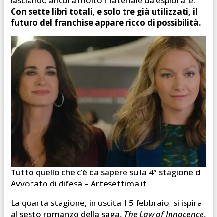
lasciando ancora molto materiale da esplorare.
Con sette libri totali, e solo tre già utilizzati, il
futuro del franchise appare ricco di possibilità.
Tutto quello che c’è da sapere sulla 4° stagione di
Avvocato di difesa – Artesettima.it
La quarta stagione, in uscita il 5 febbraio, si ispira
al sesto romanzo della saga,
The Law of Innocence
,