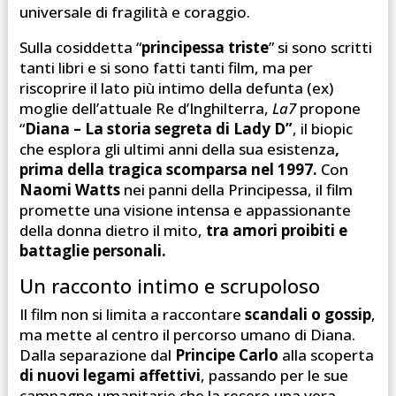
universale di fragilità e coraggio.
Sulla cosiddetta “
principessa triste
” si sono scritti
tanti libri e si sono fatti tanti film, ma per
riscoprire il lato più intimo della defunta (ex)
moglie dell’attuale Re d’Inghilterra,
La7
propone
“
Diana – La storia segreta di Lady D”
, il biopic
che esplora gli ultimi anni della sua esistenza
,
prima della tragica scomparsa nel 1997.
Con
Naomi Watts
nei panni della Principessa, il film
promette una visione intensa e appassionante
della donna dietro il mito,
tra amori proibiti e
battaglie personali.
Un racconto intimo e scrupoloso
Il film non si limita a raccontare
scandali o gossip
,
ma mette al centro il percorso umano di Diana.
Dalla separazione dal
Principe Carlo
alla scoperta
di nuovi legami affettivi
, passando per le sue
campagne umanitarie che la resero una vera