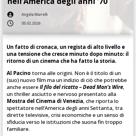
nell’America degli anni ’70

Angela Marrelli

05.02.2026
Un fatto di cronaca, un regista di alto livello e
una tensione che cresce minuto dopo minuto: il
ritorno di un cinema che ha fatto la storia.
Al Pacino
torna alle origini. Non è il titolo di un
(suo) nuovo film ma un indizio di ciò che potrebbe
anche essere
Il filo del ricatto – Dead Man’s Wire
,
un thriller asciutto e nervoso presentato alla
Mostra del Cinema di Venezia
, che riporta lo
spettatore nell’America degli anni Settanta, tra
dirette televisive, crisi economiche e un senso di
sfiducia verso le istituzioni che suona fin troppo
familiare.