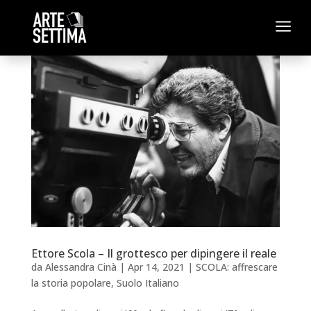
a
Ettore Scola – Il grottesco per dipingere il reale
da
Alessandra Cinà
|
Apr 14, 2021
|
SCOLA: affrescare
la storia popolare
,
Suolo Italiano