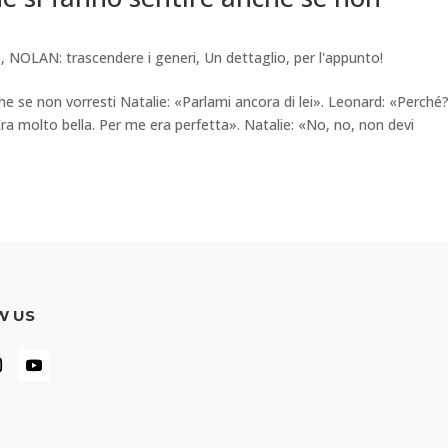
o
,
NOLAN: trascendere i generi
,
Un dettaglio, per l'appunto!
 se non vorresti Natalie: «Parlami ancora di lei». Leonard: «Perché?
Era molto bella. Per me era perfetta». Natalie: «No, no, non devi
W US