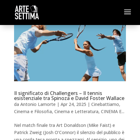
a
Il significato di Challengers – Il tennis
esistenziale tra Spinoza e David Foster Wallace
da
Antonio Lamorte
|
Apr 24, 2025
|
Cinebattiamo
,
Cinema e Filosofia
,
Cinema e Letteratura
,
CINEMA E...
Nel match finale tra Art Donaldson (Mike Faist) e
Patrick Zweig (Josh O’Connor) il silenzio del pubblico è
una corda tesa pronta a spezzarsi. Al servizio, uno dei