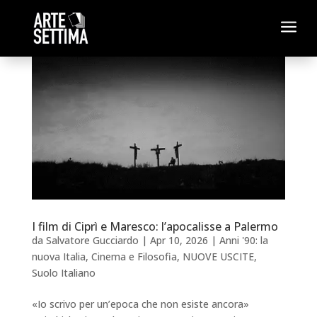
a
I film di Ciprì e Maresco: l’apocalisse a Palermo
da
Salvatore Gucciardo
|
Apr 10, 2026
|
Anni '90: la
nuova Italia
,
Cinema e Filosofia
,
NUOVE USCITE
,
Suolo Italiano
«Io scrivo per un’epoca che non esiste ancora»