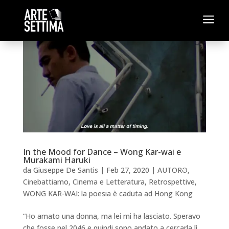
a
In the Mood for Dance – Wong Kar-wai e
Murakami Haruki
da
Giuseppe De Santis
|
Feb 27, 2020
|
AUTORƏ
,
Cinebattiamo
,
Cinema e Letteratura
,
Retrospettive
,
WONG KAR-WAI: la poesia è caduta ad Hong Kong
“Ho amato una donna, ma lei mi ha lasciato. Speravo
che fosse nel 2046 e quindi sono andato a cercarla lì,