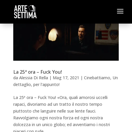
a
La 25ª ora – Fuck You!
da
Alessia Di Rella
|
Mag 17, 2021
|
Cinebattiamo
,
Un
dettaglio, per l'appunto!
La 25ª ora – Fuck You! «Ora, quali amorosi uccelli
rapaci, divoriamo ad un tratto il nostro tempo
piuttosto che languire nelle sue lente fauci.
Ravvolgiamo ogni nostra forza ed ogni nostra
dolcezza in un unico globo; ed avventiamo i nostri
piaceri con rude...