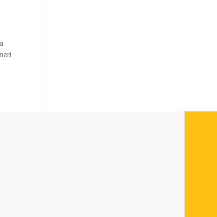
ma
neri