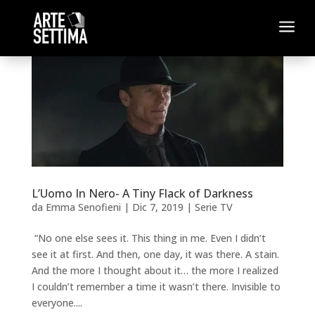
a
L’Uomo In Nero- A Tiny Flack of Darkness
da
Emma Senofieni
|
Dic 7, 2019
|
Serie TV
“No one else sees it. This thing in me. Even I didn’t
see it at first. And then, one day, it was there. A stain.
And the more I thought about it… the more I realized
I couldn’t remember a time it wasn’t there. Invisible to
everyone....