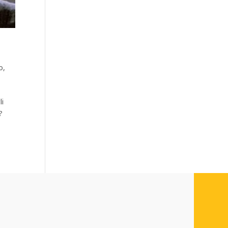
o,
li
?