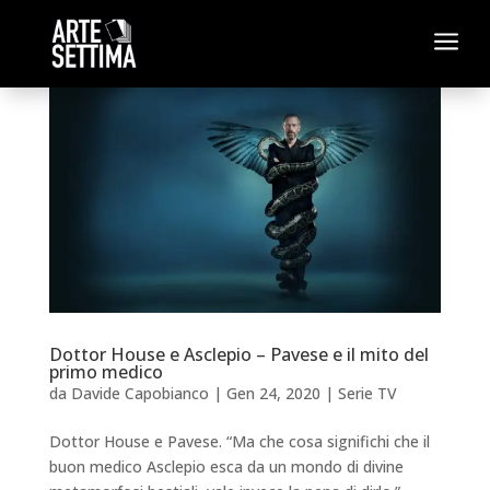
a
Dottor House e Asclepio – Pavese e il mito del
primo medico
da
Davide Capobianco
|
Gen 24, 2020
|
Serie TV
Dottor House e Pavese. “Ma che cosa significhi che il
buon medico Asclepio esca da un mondo di divine