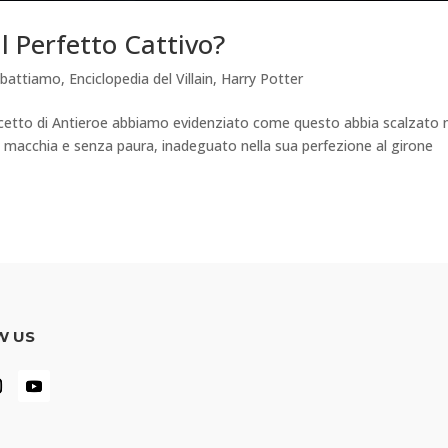
l Perfetto Cattivo?
ebattiamo
,
Enciclopedia del Villain
,
Harry Potter
ncetto di Antieroe abbiamo evidenziato come questo abbia scalzato 
za macchia e senza paura, inadeguato nella sua perfezione al girone
W US