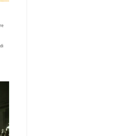
re
di
m