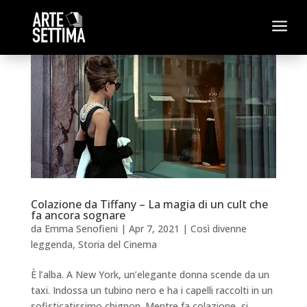
a
Colazione da Tiffany – La magia di un cult che
fa ancora sognare
da
Emma Senofieni
|
Apr 7, 2021
|
Così divenne
leggenda
,
Storia del Cinema
È l’alba. A New York, un’elegante donna scende da un
taxi. Indossa un tubino nero e ha i capelli raccolti in un
sofisticatissimo chignon. Mentre fa colazione, si