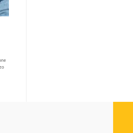
one
nzo