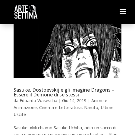
a
Sasuke, Dostoevskij e gli Imagine Dragons –
Essere il Demone di se stessi
da
Edoardo Wasescha
|
Giu 14, 2019
|
Anime e
Animazione
,
Cinema e Letteratura
,
Naruto
,
Ultime
Uscite
Sasuke: «Mi chiamo Sasuke Uchiha, odio un sacco di
cose e non me ne piace nessuna in particolare… Non