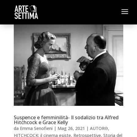
a
Suspence e femminilità- Il sodalizio tra Alfred
Hitchcock e Grace Kelly
da
Emma Senofieni
|
Mag 26, 2021
|
AUTORƏ
,
HITCHCOCK: il cinema esiste
,
Retrospettive
,
Storia del