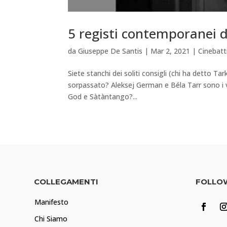
5 registi contemporanei de
da
Giuseppe De Santis
|
Mar 2, 2021
|
Cinebat
Siete stanchi dei soliti consigli (chi ha detto T
sorpassato? Aleksej German e Béla Tarr sono i v
God e Sàtàntango?...
COLLEGAMENTI
FOLLO
Manifesto
Chi Siamo