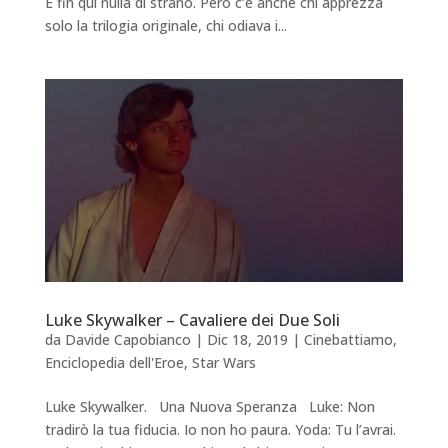
E fin qui nulla di strano. Però c’è anche chi apprezza
solo la trilogia originale, chi odiava i...
Luke Skywalker – Cavaliere dei Due Soli
da
Davide Capobianco
|
Dic 18, 2019
|
Cinebattiamo
,
Enciclopedia dell'Eroe
,
Star Wars
Luke Skywalker. Una Nuova Speranza Luke: Non
tradirò la tua fiducia. Io non ho paura. Yoda: Tu l’avrai.