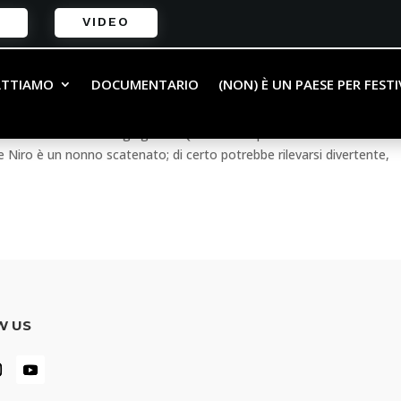
VIDEO
i che fu il più grande
ATTIAMO
DOCUMENTARIO
(NON) È UN PAESE PER FEST
 mese
 Robert De Niro in “Raging Bull” Qualche tempo fa è uscito Nonno
Niro è un nonno scatenato; di certo potrebbe rilevarsi divertente,
W US