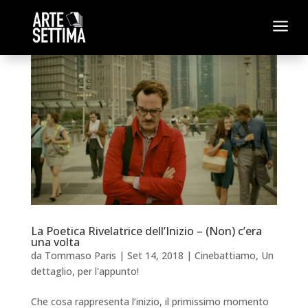
a
La Poetica Rivelatrice dell’Inizio – (Non) c’era
una volta
da
Tommaso Paris
|
Set 14, 2018
|
Cinebattiamo
,
Un
dettaglio, per l'appunto!
Che cosa rappresenta l’inizio, il primissimo momento