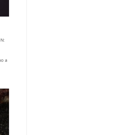
N:
mo a
.