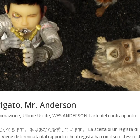
rigato, Mr. Anderson
nimazione
,
Ultime Uscite
,
WES ANDERSON: l'arte del contrappunto
 私はあなたを愛しています。 La scelta di un regista di
Viene determinata dal rapporto che il regista ha con il suo stesso st