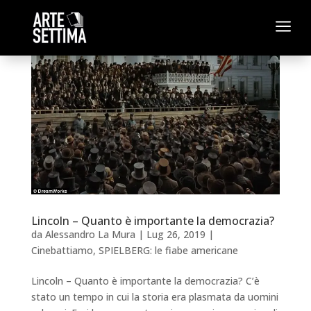
a
Lincoln – Quanto è importante la democrazia?
da
Alessandro La Mura
|
Lug 26, 2019
|
Cinebattiamo
,
SPIELBERG: le fiabe americane
Lincoln – Quanto è importante la democrazia? C’è
stato un tempo in cui la storia era plasmata da uomini