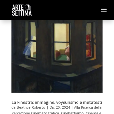
a
La Finestra: immagine, voyeurismo e metatesti
da
Beatrice Roberto
|
Dic 20, 2024
|
Alla Ricerca della
Percezione Cinematografica
,
Cinebattiamo
,
Cinema e