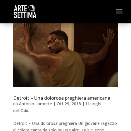
a
Detroit – Una dolorosa preghiera americana
da
Antonio Lamorte
|
Ott 29, 2018
|
I Luoghi
dell'Odio
Detroit – Una dolorosa preghiera Un giovane ragazzo
di colore canta da solo su un palco. Le luci sono