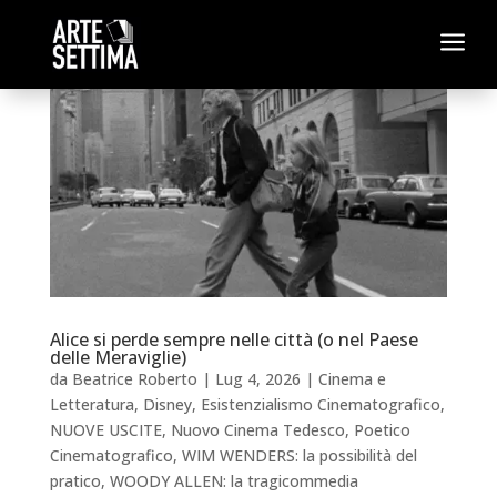
a
Alice si perde sempre nelle città (o nel Paese
delle Meraviglie)
da
Beatrice Roberto
|
Lug 4, 2026
|
Cinema e
Letteratura
,
Disney
,
Esistenzialismo Cinematografico
,
NUOVE USCITE
,
Nuovo Cinema Tedesco
,
Poetico
Cinematografico
,
WIM WENDERS: la possibilità del
pratico
,
WOODY ALLEN: la tragicommedia