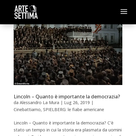
a
Lincoln – Quanto è importante la democrazia?
da
Alessandro La Mura
|
Lug 26, 2019
|
Cinebattiamo
,
SPIELBERG: le fiabe americane
Lincoln – Quanto è importante la democrazia? C’è
stato un tempo in cui la storia era plasmata da uomini