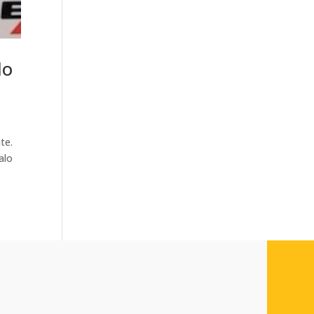
lo
ate.
alo