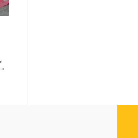
 è
ono