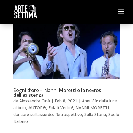
a
Sogni d’oro – Nanni Moretti e la nevrosi
dell’esistenza
da
Alessandra Cinà
|
Feb 8, 2021
|
Anni '80: dalla luce
al buio
,
AUTORƏ
,
Fidati Vedilo!
,
NANNI MORETTI:
danzare sull'assurdo
,
Retrospettive
,
Sulla Storia
,
Suolo
Italiano