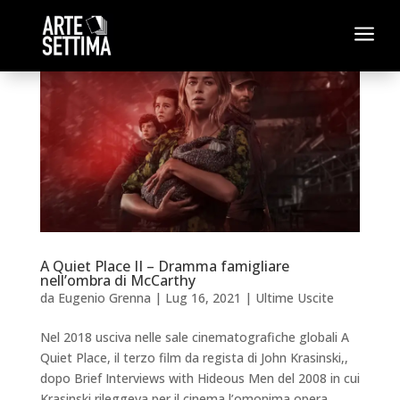
a
A Quiet Place II – Dramma famigliare
nell’ombra di McCarthy
da
Eugenio Grenna
|
Lug 16, 2021
|
Ultime Uscite
Nel 2018 usciva nelle sale cinematografiche globali A
Quiet Place, il terzo film da regista di John Krasinski,,
dopo Brief Interviews with Hideous Men del 2008 in cui
Krasinski rileggeva per il cinema l’omonima opera