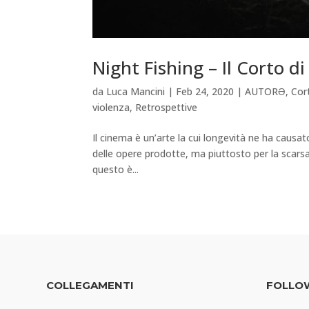
Night Fishing – Il Corto d
da
Luca Mancini
|
Feb 24, 2020
|
AUTORƏ
,
Cor
violenza
,
Retrospettive
Il cinema è un’arte la cui longevità ne ha causat
delle opere prodotte, ma piuttosto per la scarsa
questo è...
COLLEGAMENTI
FOLLO