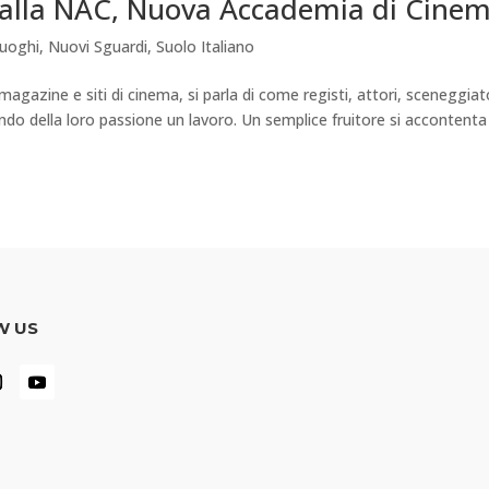
a alla NAC, Nuova Accademia di Cine
Luoghi
,
Nuovi Sguardi
,
Suolo Italiano
azine e siti di cinema, si parla di come registi, attori, sceneggiat
ndo della loro passione un lavoro. Un semplice fruitore si accontenta
W US