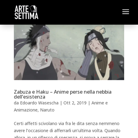
a
Zabuza e Haku – Anime perse nella nebbia
dell’esistenza
da
Edoardo Wasescha
|
Ott 2, 2019
|
Anime e
Animazione
,
Naruto
Certi affetti scivolano via fra le dita senza nemmeno
avere l’occasione di afferrarli un’ultima volta. Quando
allora, in un riflesso di speranza, si prova a serrare la