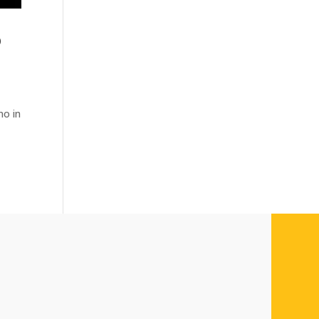
o
no in