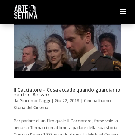
a
Il Cacciatore – Cosa accade quando guardiamo
dentro l’Abisso?
da
Giacomo Taggi
|
Giu 22, 2018
|
Cinebattiamo
,
Storia del Cinema
Per parlare di un film quale Il Cacciatore, forse vale la
pena soffermarci un attimo a parlare della sua storia.
Correva l’anno 1978 quando il regista Michael Cimino,