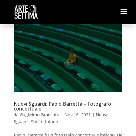
a
Nuovi Sguardi: Paolo Barretta – Fotografo
concettuale
da
Guglielmo Brancato
|
Nov 16, 2021
|
Nuovi
Sguardi
,
Suolo Italiano
Paolo Barretta è un fotografo concettuale italiano. Ha