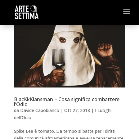
a
BlacKkKlansman – Cosa significa combattere
l’Odio
da
Davide Capobianco
|
Ott 27, 2018
|
I Luoghi
dell'Odio
Spike Lee è tornato. Da tempo si batte per i diritti
della comunità afroamericana e avversa tenacemente