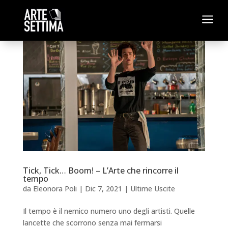
a
Tick, Tick… Boom! – L’Arte che rincorre il
tempo
da
Eleonora Poli
|
Dic 7, 2021
|
Ultime Uscite
Il tempo è il nemico numero uno degli artisti. Quelle
lancette che scorrono senza mai fermarsi