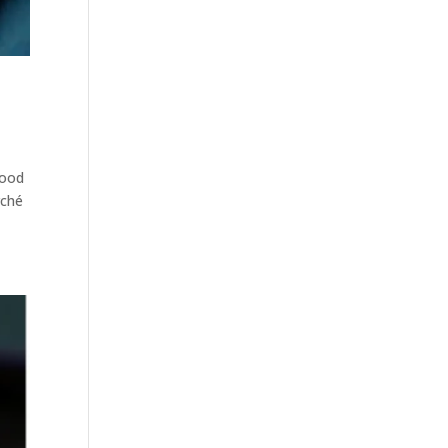
wood
rché