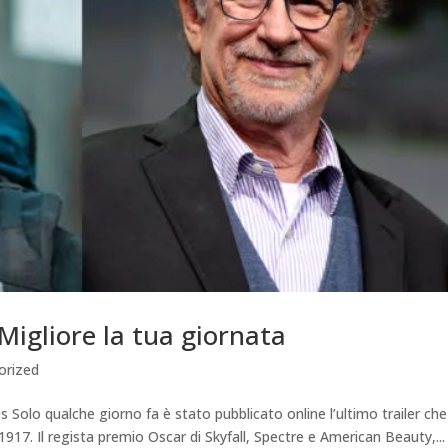
Migliore la tua giornata
orized
s Solo qualche giorno fa è stato pubblicato online l’ultimo trailer che
 1917. Il regista premio Oscar di Skyfall, Spectre e American Beauty,...