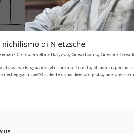
l nichilismo di Nietzsche
seman - C'era una volta a Hollywoo
,
Cinebattiamo
,
Cinema e Filosof
 attraverso lo sguardo del nichilismo. Temete, oh uomini, perché s
ttro riecheggia in quell’Occidente ormai divenuto globo, uno spettro m
W US