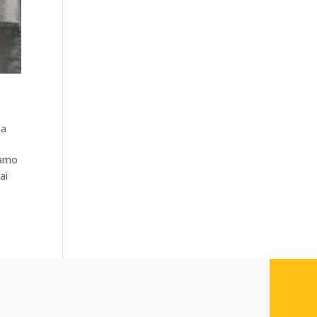
ia
iamo
ai