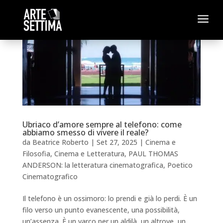
a
Ubriaco d’amore sempre al telefono: come
abbiamo smesso di vivere il reale?
da
Beatrice Roberto
|
Set 27, 2025
|
Cinema e
Filosofia
,
Cinema e Letteratura
,
PAUL THOMAS
ANDERSON: la letteratura cinematografica
,
Poetico
Cinematografico
Il telefono è un ossimoro: lo prendi e già lo perdi. È un
filo verso un punto evanescente, una possibilità,
un’assenza. È un varco per un aldilà, un altrove, un