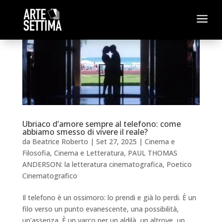
a
Ubriaco d’amore sempre al telefono: come
abbiamo smesso di vivere il reale?
da
Beatrice Roberto
|
Set 27, 2025
|
Cinema e
Filosofia
,
Cinema e Letteratura
,
PAUL THOMAS
ANDERSON: la letteratura cinematografica
,
Poetico
Cinematografico
Il telefono è un ossimoro: lo prendi e già lo perdi. È un
filo verso un punto evanescente, una possibilità,
un’assenza. È un varco per un aldilà, un altrove, un